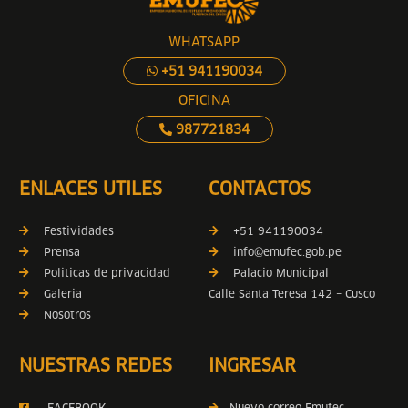
WHATSAPP
+51 941190034
OFICINA
987721834
ENLACES UTILES
CONTACTOS
Festividades
+51 941190034
Prensa
info@emufec.gob.pe
Politicas de privacidad
Palacio Municipal
Galeria
Calle Santa Teresa 142 – Cusco
Nosotros
NUESTRAS REDES
INGRESAR
FACEBOOK
Nuevo correo Emufec