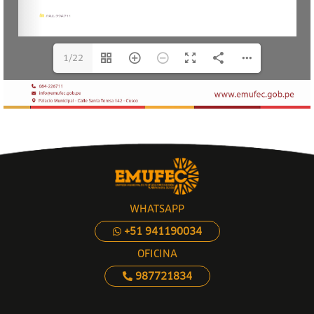
1/22
WHATSAPP
+51 941190034
OFICINA
987721834