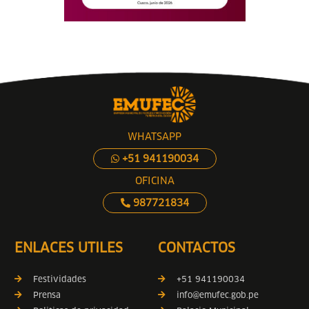
WHATSAPP
+51 941190034
OFICINA
987721834
ENLACES UTILES
CONTACTOS
Festividades
+51 941190034
Prensa
info@emufec.gob.pe