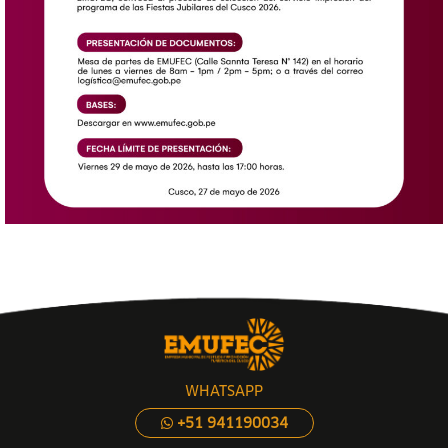
WHATSAPP
+51 941190034