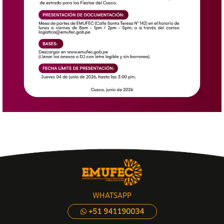
WHATSAPP
+51 941190034