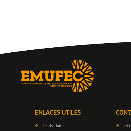
ENLACES UTILES
CONT
Festividades
+51