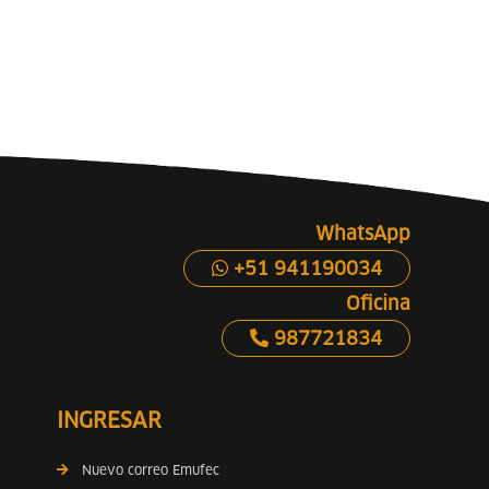
WhatsApp
+51 941190034
Oficina
987721834
INGRESAR
Nuevo correo Emufec