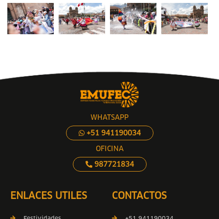
WHATSAPP
+51 941190034
OFICINA
987721834
ENLACES UTILES
CONTACTOS
Festividades
+51 941190034