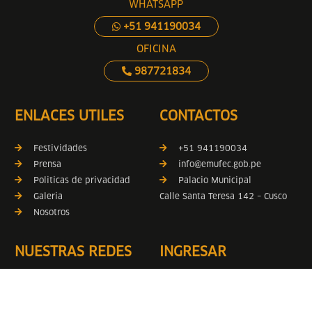
WHATSAPP
+51 941190034
OFICINA
987721834
ENLACES UTILES
CONTACTOS
Festividades
+51 941190034
Prensa
info@emufec.gob.pe
Politicas de privacidad
Palacio Municipal
Galeria
Calle Santa Teresa 142 – Cusco
Nosotros
NUESTRAS REDES
INGRESAR
FACEBOOK
Nuevo correo Emufec
YOUTUBE
Anterior correo Emufec