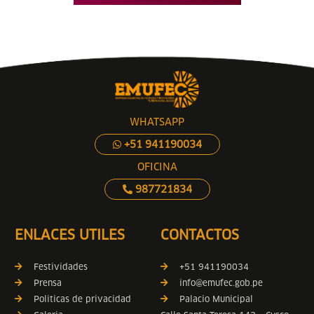
WHATSAPP
+51 941190034
OFICINA
987721834
ENLACES UTILES
CONTACTOS
Festividades
+51 941190034
Prensa
info@emufec.gob.pe
Politicas de privacidad
Palacio Municipal