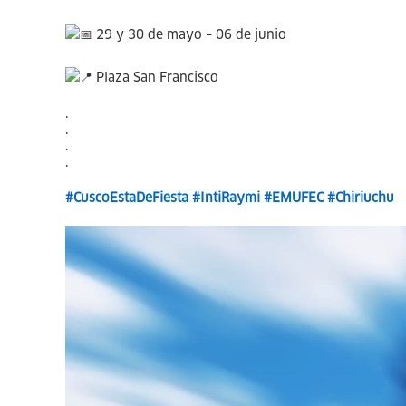
29 y 30 de mayo – 06 de junio
Plaza San Francisco
.
.
.
.
#CuscoEstaDeFiesta
#IntiRaymi
#EMUFEC
#Chiriuchu
Reproductor
de
vídeo