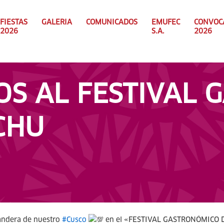
FIESTAS
GALERIA
COMUNICADOS
EMUFEC
CONVOC
2026
S.A.
2026
OS AL FESTIVAL
CHU
bandera de nuestro
#Cusco
en el «FESTIVAL GASTRONÓMICO 