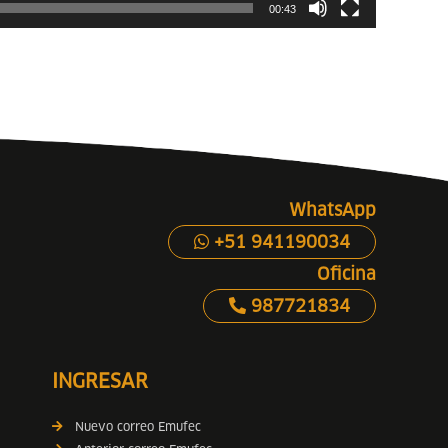
00:43
WhatsApp
+51 941190034
Oficina
987721834
INGRESAR
Nuevo correo Emufec