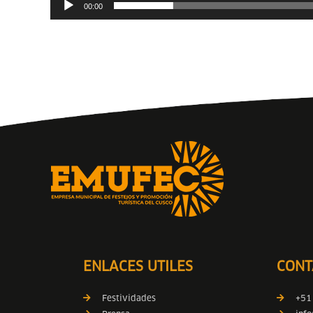
00:00
ENLACES UTILES
CONT
Festividades
+51