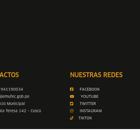
ACTOS
NUESTRAS REDES
 941190034
FACEBOOK
o@emufec.gob.pe
YOUTUBE
io Municipal
TWITTER
nta Teresa 142 – Cusco
INSTAGRAM
TIKTOK