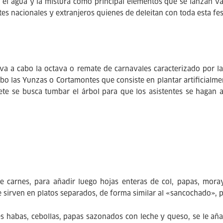
 el agua y la mistura como principal elementos que se lanzan var
s nacionales y extranjeros quienes de deleitan con toda esta fes
 a cabo la octava o remate de carnavales caracterizado por la
abo las Yunzas o Cortamontes que consiste en plantar artificialm
te se busca tumbar el árbol para que los asistentes se hagan 
 carnes, para añadir luego hojas enteras de col, papas, mora
sirven en platos separados, de forma similar al «sancochado», p
es habas, cebollas, papas sazonados con leche y queso, se le añ