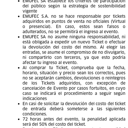
junio del 2022.
Términos y condiciones
Al completar el procedimiento de compra, el cliente acepta,
reconoce y se compromete de modo irrevocable a cumplir y
someterse estrictamente a los términos y condiciones de
venta, cuyas condiciones se detallan a continuación:
Condiciones Generales:
EMUFEC SA establece los criterios de participación
del público según la estrategia de sostenibilidad
vigente
EMUFEC S.A. no se hace responsable por tickets
adquiridos en puntos de venta no oficiales (Virtual
o presencial). En caso, estos sean falsos o
adulterados, no se permitirá el ingreso al evento.
EMUFEC SA no asume ninguna responsabilidad, ni
está obligada a expedir un nuevo Ticket o efectuar
la devolución del costo del mismo. Al elegir las
entradas, se asume el compromiso de no divulgarlo,