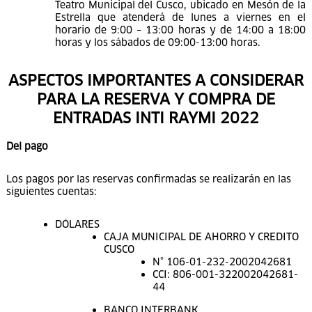
y además acrediten su condición con su Carnet de
Guía vigente. De no cumplir con el requisito
deberán de pagar la tarifa normal según la butaca
que se elija.
Para la venta de ticket local deberán presentar su
documento de identidad nacional y la dirección que
figure en el mismo que deberá ser del Cusco.
Las butacas seleccionadas en cualquiera de las tres
tribunas al momento de generar su reserva, una vez
confirmadas ya no será posibles de reubicarlas bajo
ninguna circunstancia.
Los datos ingresados para cada butaca ya no
podrán ser cambiados ni transferidos.
Se habilitará un punto de venta presencial en el
Teatro Municipal del Cusco, ubicado en Mesón de la
Estrella que atenderá de lunes a viernes en el
horario de 9:00 – 13:00 horas y de 14:00 a 18:00
horas y los sábados de 09:00-13:00 horas.
ASPECTOS IMPORTANTES A CONSIDERAR
PARA LA RESERVA Y COMPRA DE
ENTRADAS INTI RAYMI 2022