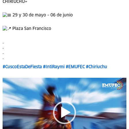
de nuestro
#Cusco
en el «FESTIVAL GASTRONÓMICO DEL
CHIRIUCHU»
29 y 30 de mayo – 06 de junio
Plaza San Francisco
.
.
.
.
#CuscoEstaDeFiesta
#IntiRaymi
#EMUFEC
#Chiriuchu
Reproductor
de
vídeo