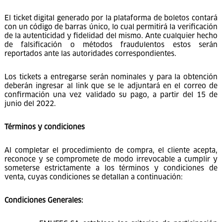
El cliente deberá indicar el tipo de comprobante electrónico
(BOLETA O FACTURA) al momento de generar su reserva, UNA
VEZ EMITIDO EL COMPROBANTE DE PAGO, YA NO PODRÁ SER
CAMBIADO DE BOLETA A FACTURA O VICEVERSA BAJO
NINGÚN CIRCUNSTANCIA.
La boletas y factura electrónicas están exoneradas de pagar
IGV, por ser un evento calificado como espectáculo público
cultural no deportivo.
De la entrega de ticket de entrada
El ticket digital generado por la plataforma de boletos contará
con un código de barras único, lo cual permitirá la verificación
de la autenticidad y fidelidad del mismo. Ante cualquier hecho
de falsificación o métodos fraudulentos estos serán
reportados ante las autoridades correspondientes.
Los tickets a entregarse serán nominales y para la obtención
deberán ingresar al link que se le adjuntará en el correo de
confirmación una vez validado su pago, a partir del 15 de