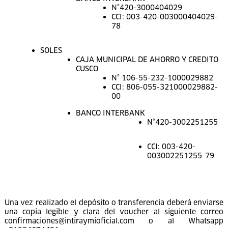
Del pago
Los pagos por las reservas confirmadas se realizarán en las
siguientes cuentas:
DÓLARES
CAJA MUNICIPAL DE AHORRO Y CREDITO
CUSCO
N° 106-01-232-2002042681
CCI: 806-001-322002042681-
44
BANCO INTERBANK
N°420-3000404029
CCI: 003-420-003000404029-
78
SOLES
CAJA MUNICIPAL DE AHORRO Y CREDITO
CUSCO
N° 106-55-232-1000029882
CCI: 806-055-321000029882-
00