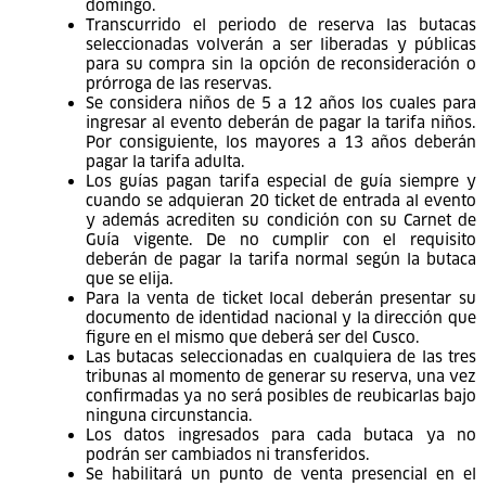
ASPECTOS IMPORTANTES A CONSIDERAR
PARA LA RESERVA Y COMPRA DE
ENTRADAS INTI RAYMI 2022
De la reserva
Se puede efectuar la reserva hasta por un máximo
de 30 butacas por reserva, sin que ello limite la
cantidad de entradas que desee adquirir en distintas
reservas.
Las reservas son válidas hasta las 23:59 horas del
día en el que se generó la reserva de lunes a
domingo.
Transcurrido el periodo de reserva las butacas
seleccionadas volverán a ser liberadas y públicas
para su compra sin la opción de reconsideración o
prórroga de las reservas.
Se considera niños de 5 a 12 años los cuales para
ingresar al evento deberán de pagar la tarifa niños.
Por consiguiente, los mayores a 13 años deberán
pagar la tarifa adulta.
Los guías pagan tarifa especial de guía siempre y
cuando se adquieran 20 ticket de entrada al evento