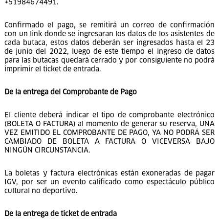
BANCO INTERBANK
N°420-3002251255
CCI: 003-420-
003002251255-79
Una vez realizado el depósito o transferencia deberá enviarse
una copia legible y clara del voucher al siguiente correo
confirmaciones@intiraymioficial.com o al Whatsapp
+51984674491.
Confirmado el pago, se remitirá un correo de confirmación
con un link donde se ingresaran los datos de los asistentes de
cada butaca, estos datos deberán ser ingresados hasta el 23
de junio del 2022, luego de este tiempo el ingreso de datos
para las butacas quedará cerrado y por consiguiente no podrá
imprimir el ticket de entrada.
De la entrega del Comprobante de Pago